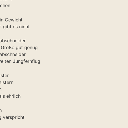
schen
ein Gewicht
gibt es nicht
sabschneider
r Größe gut genug
sabschneider
weiten Jungfernflug
ister
istern
h
ls ehrlich
h
g verspricht