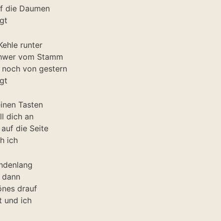
uf die Daumen
gt
Kehle runter
schwer vom Stamm
 noch von gestern
gt
inen Tasten
l dich an
auf die Seite
h ich
undenlang
d dann
önes drauf
 und ich