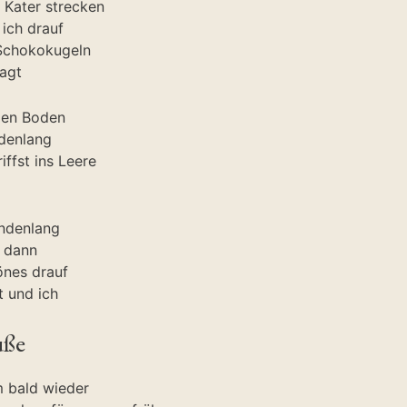
 Kater strecken
ich drauf
Schokokugeln
ragt
den Boden
denlang
iffst ins Leere
undenlang
d dann
önes drauf
 und ich
üße
 bald wieder