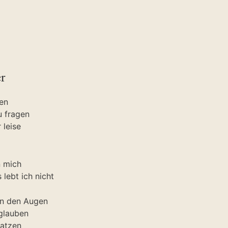
r
gen
 fragen
 leise
n mich
 lebt ich nicht
in den Augen
glauben
atzen