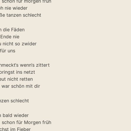
t schon für morgen früh
eh nie wieder
ße tanzen schlecht
eh die Fäden
 Ende nie
 nicht so zwider
für uns
hmeckt‘s wenn‘s zittert
pringst ins netzt
ut nicht retten
 war schön mit dir
nzen schlecht
 bald wieder
t schon für Morgen früh
chst im Fieber