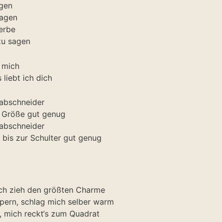
agen
tagen
erbe
zu sagen
r mich
 liebt ich dich
sabschneider
r Größe gut genug
sabschneider
 bis zur Schulter gut genug
ich zieh den größten Charme
pern, schlag mich selber warm
n, mich reckt‘s zum Quadrat